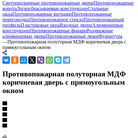
Светопрозрачные противопожарные двери
Противопожарные
ворота
Легкосбрасываемые конструкции
Стальные
окна
Противопожарные витражи
Противопожарные
перегородки
Противопожарное стекло
Противопожарный
профиль
Пластиковые окна
Входные двери
Алюминиевые
конструкции
Противопожарные фонари
Раздвижные
алюминиевые двери
Противопожарные люки
Фурнитура
—
Противопожарная полуторная МДФ коричневая дверь с
прямоугольным окном
Противопожарная полуторная МДФ
коричневая дверь с прямоугольным
окном