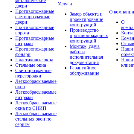
металлические
Услуги
двери
Противопожарные
О компани
Замер объекта и
светопрозрачные
проектирование
двери
О
конструкций
Противопожарные
компа
Производство
ворота
Конта
противопожарных
Противопожарные
Коман
конструкций
витражи
Отзы
Монтаж, сдача
Противопожарные
Наши
работ и
фонари
объек
исполнительная
Пластиковые окна
Наши
документация
Стальные окна
клиен
Гарантийное
Светопрозрачные
обслуживание
перегородки
Легкосбрасываемые
окна
Легкосбрасываемые
витражи
Легкосбрасываемые
окна по СНИП
Легкосбрасываемые
стальных окон по
сериям