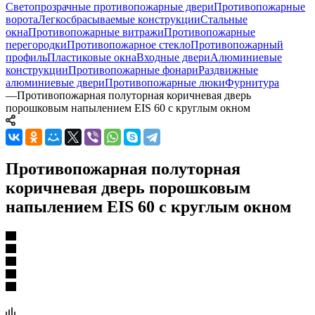
Светопрозрачные противопожарные двери
Противопожарные
ворота
Легкосбрасываемые конструкции
Стальные
окна
Противопожарные витражи
Противопожарные
перегородки
Противопожарное стекло
Противопожарный
профиль
Пластиковые окна
Входные двери
Алюминиевые
конструкции
Противопожарные фонари
Раздвижные
алюминиевые двери
Противопожарные люки
Фурнитура
—
Противопожарная полуторная коричневая дверь
порошковым напылением EIS 60 с круглым окном
Противопожарная полуторная
коричневая дверь порошковым
напылением EIS 60 с круглым окном