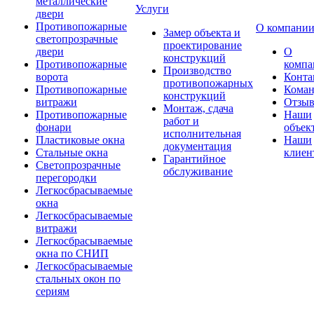
металлические
Услуги
двери
Противопожарные
О компани
Замер объекта и
светопрозрачные
проектирование
двери
О
конструкций
Противопожарные
компа
Производство
ворота
Конта
противопожарных
Противопожарные
Коман
конструкций
витражи
Отзы
Монтаж, сдача
Противопожарные
Наши
работ и
фонари
объек
исполнительная
Пластиковые окна
Наши
документация
Стальные окна
клиен
Гарантийное
Светопрозрачные
обслуживание
перегородки
Легкосбрасываемые
окна
Легкосбрасываемые
витражи
Легкосбрасываемые
окна по СНИП
Легкосбрасываемые
стальных окон по
сериям