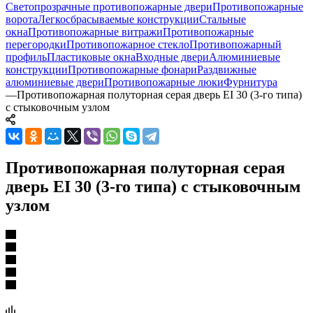
Светопрозрачные противопожарные двери
Противопожарные
ворота
Легкосбрасываемые конструкции
Стальные
окна
Противопожарные витражи
Противопожарные
перегородки
Противопожарное стекло
Противопожарный
профиль
Пластиковые окна
Входные двери
Алюминиевые
конструкции
Противопожарные фонари
Раздвижные
алюминиевые двери
Противопожарные люки
Фурнитура
—
Противопожарная полуторная серая дверь EI 30 (3-го типа)
с стыковочным узлом
Противопожарная полуторная серая
дверь EI 30 (3-го типа) с стыковочным
узлом