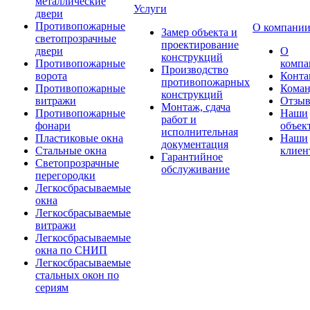
металлические
Услуги
двери
Противопожарные
О компани
Замер объекта и
светопрозрачные
проектирование
двери
О
конструкций
Противопожарные
компа
Производство
ворота
Конта
противопожарных
Противопожарные
Коман
конструкций
витражи
Отзы
Монтаж, сдача
Противопожарные
Наши
работ и
фонари
объек
исполнительная
Пластиковые окна
Наши
документация
Стальные окна
клиен
Гарантийное
Светопрозрачные
обслуживание
перегородки
Легкосбрасываемые
окна
Легкосбрасываемые
витражи
Легкосбрасываемые
окна по СНИП
Легкосбрасываемые
стальных окон по
сериям