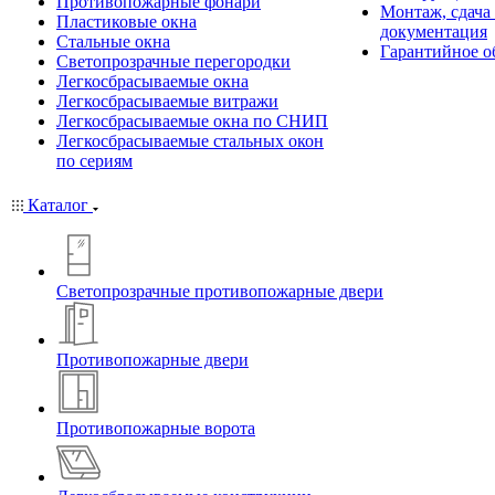
Противопожарные фонари
Монтаж, сдача
Пластиковые окна
документация
Стальные окна
Гарантийное о
Светопрозрачные перегородки
Легкосбрасываемые окна
Легкосбрасываемые витражи
Легкосбрасываемые окна по СНИП
Легкосбрасываемые стальных окон
по сериям
Каталог
Светопрозрачные противопожарные двери
Противопожарные двери
Противопожарные ворота