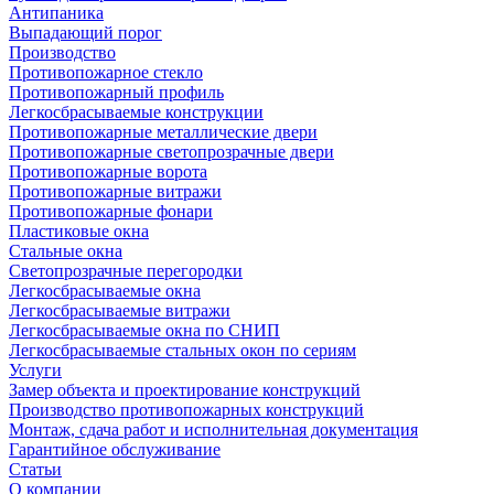
Антипаника
Выпадающий порог
Производство
Противопожарное стекло
Противопожарный профиль
Легкосбрасываемые конструкции
Противопожарные металлические двери
Противопожарные светопрозрачные двери
Противопожарные ворота
Противопожарные витражи
Противопожарные фонари
Пластиковые окна
Стальные окна
Светопрозрачные перегородки
Легкосбрасываемые окна
Легкосбрасываемые витражи
Легкосбрасываемые окна по СНИП
Легкосбрасываемые стальных окон по сериям
Услуги
Замер объекта и проектирование конструкций
Производство противопожарных конструкций
Монтаж, сдача работ и исполнительная документация
Гарантийное обслуживание
Статьи
О компании