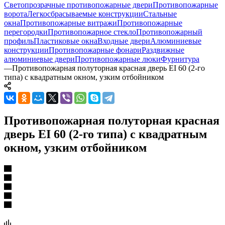
Светопрозрачные противопожарные двери
Противопожарные
ворота
Легкосбрасываемые конструкции
Стальные
окна
Противопожарные витражи
Противопожарные
перегородки
Противопожарное стекло
Противопожарный
профиль
Пластиковые окна
Входные двери
Алюминиевые
конструкции
Противопожарные фонари
Раздвижные
алюминиевые двери
Противопожарные люки
Фурнитура
—
Противопожарная полуторная красная дверь EI 60 (2-го
типа) с квадратным окном, узким отбойником
Противопожарная полуторная красная
дверь EI 60 (2-го типа) с квадратным
окном, узким отбойником