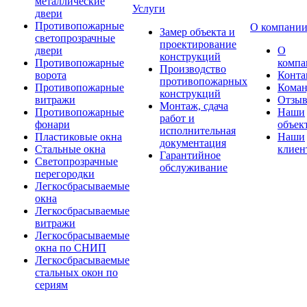
металлические
Услуги
двери
Противопожарные
О компани
Замер объекта и
светопрозрачные
проектирование
двери
О
конструкций
Противопожарные
компа
Производство
ворота
Конта
противопожарных
Противопожарные
Коман
конструкций
витражи
Отзы
Монтаж, сдача
Противопожарные
Наши
работ и
фонари
объек
исполнительная
Пластиковые окна
Наши
документация
Стальные окна
клиен
Гарантийное
Светопрозрачные
обслуживание
перегородки
Легкосбрасываемые
окна
Легкосбрасываемые
витражи
Легкосбрасываемые
окна по СНИП
Легкосбрасываемые
стальных окон по
сериям