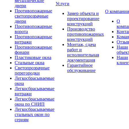
металлические
Услуги
двери
Противопожарные
О компани
Замер объекта и
светопрозрачные
проектирование
двери
О
конструкций
Противопожарные
компа
Производство
ворота
Конта
противопожарных
Противопожарные
Коман
конструкций
витражи
Отзы
Монтаж, сдача
Противопожарные
Наши
работ и
фонари
объек
исполнительная
Пластиковые окна
Наши
документация
Стальные окна
клиен
Гарантийное
Светопрозрачные
обслуживание
перегородки
Легкосбрасываемые
окна
Легкосбрасываемые
витражи
Легкосбрасываемые
окна по СНИП
Легкосбрасываемые
стальных окон по
сериям