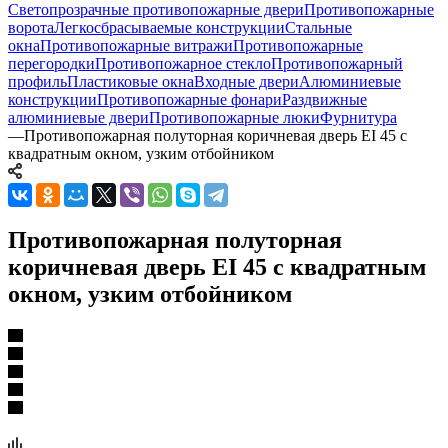
Светопрозрачные противопожарные двери
Противопожарные
ворота
Легкосбрасываемые конструкции
Стальные
окна
Противопожарные витражи
Противопожарные
перегородки
Противопожарное стекло
Противопожарный
профиль
Пластиковые окна
Входные двери
Алюминиевые
конструкции
Противопожарные фонари
Раздвижные
алюминиевые двери
Противопожарные люки
Фурнитура
—
Противопожарная полуторная коричневая дверь EI 45 с
квадратным окном, узким отбойником
Противопожарная полуторная
коричневая дверь EI 45 с квадратным
окном, узким отбойником