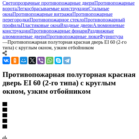
Светопрозрачные противопожарные двери
Противопожарные
ворота
Легкосбрасываемые конструкции
Стальные
окна
Противопожарные витражи
Противопожарные
перегородки
Противопожарное стекло
Противопожарный
профиль
Пластиковые окна
Входные двери
Алюминиевые
конструкции
Противопожарные фонари
Раздвижные
алюминиевые двери
Противопожарные люки
Фурнитура
—
Противопожарная полуторная красная дверь EI 60 (2-го
типа) с круглым окном, узким отбойником
Противопожарная полуторная красная
дверь EI 60 (2-го типа) с круглым
окном, узким отбойником