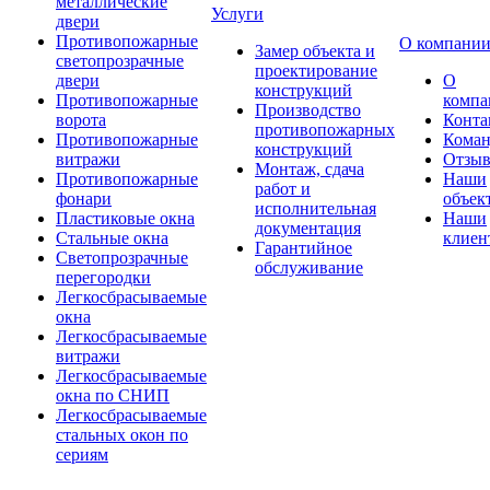
металлические
Услуги
двери
Противопожарные
О компани
Замер объекта и
светопрозрачные
проектирование
двери
О
конструкций
Противопожарные
компа
Производство
ворота
Конта
противопожарных
Противопожарные
Коман
конструкций
витражи
Отзы
Монтаж, сдача
Противопожарные
Наши
работ и
фонари
объек
исполнительная
Пластиковые окна
Наши
документация
Стальные окна
клиен
Гарантийное
Светопрозрачные
обслуживание
перегородки
Легкосбрасываемые
окна
Легкосбрасываемые
витражи
Легкосбрасываемые
окна по СНИП
Легкосбрасываемые
стальных окон по
сериям