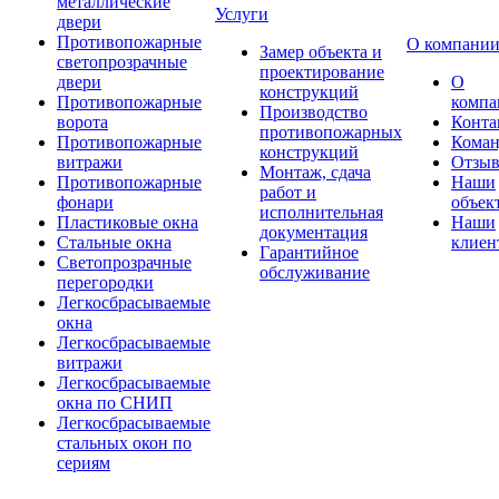
металлические
Услуги
двери
Противопожарные
О компани
Замер объекта и
светопрозрачные
проектирование
двери
О
конструкций
Противопожарные
компа
Производство
ворота
Конта
противопожарных
Противопожарные
Коман
конструкций
витражи
Отзы
Монтаж, сдача
Противопожарные
Наши
работ и
фонари
объек
исполнительная
Пластиковые окна
Наши
документация
Стальные окна
клиен
Гарантийное
Светопрозрачные
обслуживание
перегородки
Легкосбрасываемые
окна
Легкосбрасываемые
витражи
Легкосбрасываемые
окна по СНИП
Легкосбрасываемые
стальных окон по
сериям