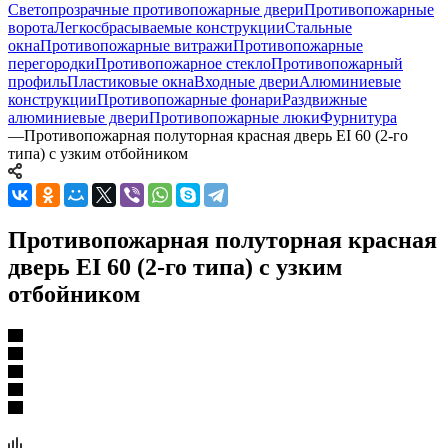
Светопрозрачные противопожарные двери
Противопожарные
ворота
Легкосбрасываемые конструкции
Стальные
окна
Противопожарные витражи
Противопожарные
перегородки
Противопожарное стекло
Противопожарный
профиль
Пластиковые окна
Входные двери
Алюминиевые
конструкции
Противопожарные фонари
Раздвижные
алюминиевые двери
Противопожарные люки
Фурнитура
—
Противопожарная полуторная красная дверь EI 60 (2-го
типа) с узким отбойником
Противопожарная полуторная красная
дверь EI 60 (2-го типа) с узким
отбойником