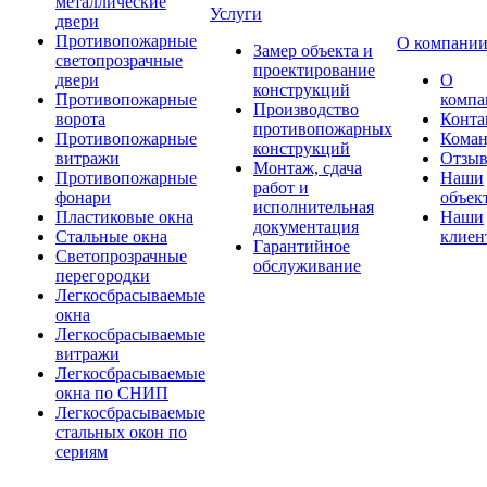
металлические
Услуги
двери
Противопожарные
О компани
Замер объекта и
светопрозрачные
проектирование
двери
О
конструкций
Противопожарные
компа
Производство
ворота
Конта
противопожарных
Противопожарные
Коман
конструкций
витражи
Отзы
Монтаж, сдача
Противопожарные
Наши
работ и
фонари
объек
исполнительная
Пластиковые окна
Наши
документация
Стальные окна
клиен
Гарантийное
Светопрозрачные
обслуживание
перегородки
Легкосбрасываемые
окна
Легкосбрасываемые
витражи
Легкосбрасываемые
окна по СНИП
Легкосбрасываемые
стальных окон по
сериям