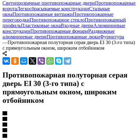
Светопрозрачные противопожарные двери
Противопожарные
ворота
Легкосбрасываемые конструкции
Стальные
окна
Противопожарные витражи
Противопожарные
перегородки
Противопожарное стекло
Противопожарный
профиль
Пластиковые окна
Входные двери
Алюминиевые
конструкции
Противопожарные фонари
Раздвижные
алюминиевые двери
Противопожарные люки
Фурнитура
—
Противопожарная полуторная серая дверь EI 30 (3-го типа)
с прямоугольным окном, широким отбойником
Противопожарная полуторная серая
дверь EI 30 (3-го типа) с
прямоугольным окном, широким
отбойником