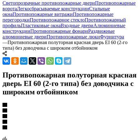
Светопрозрачные противопожарные двери
Противопожарные
ворота
Легкосбрасываемые конструкции
Стальные
окна
Противопожарные витражи
Противопожарные
перегородки
Противопожарное стекло
Противопожарный
профиль
Пластиковые окна
Входные двери
Алюминиевые
конструкции
Противопожарные фонари
Раздвижные
алюминиевые двери
Противопожарные люки
Фурнитура
—
Противопожарная полуторная красная дверь EI 60 (2-го
типа) без доводчика с широким отбойником
Противопожарная полуторная красная
дверь EI 60 (2-го типа) без доводчика с
широким отбойником