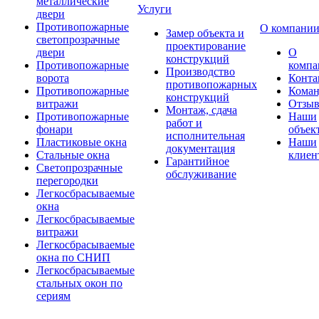
металлические
Услуги
двери
Противопожарные
О компани
Замер объекта и
светопрозрачные
проектирование
двери
О
конструкций
Противопожарные
компа
Производство
ворота
Конта
противопожарных
Противопожарные
Коман
конструкций
витражи
Отзы
Монтаж, сдача
Противопожарные
Наши
работ и
фонари
объек
исполнительная
Пластиковые окна
Наши
документация
Стальные окна
клиен
Гарантийное
Светопрозрачные
обслуживание
перегородки
Легкосбрасываемые
окна
Легкосбрасываемые
витражи
Легкосбрасываемые
окна по СНИП
Легкосбрасываемые
стальных окон по
сериям