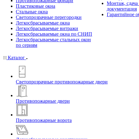
Противопожарные фонари
Монтаж, сдача
Пластиковые окна
документация
Стальные окна
Гарантийное о
Светопрозрачные перегородки
Легкосбрасываемые окна
Легкосбрасываемые витражи
Легкосбрасываемые окна по СНИП
Легкосбрасываемые стальных окон
по сериям
Каталог
Светопрозрачные противопожарные двери
Противопожарные двери
Противопожарные ворота