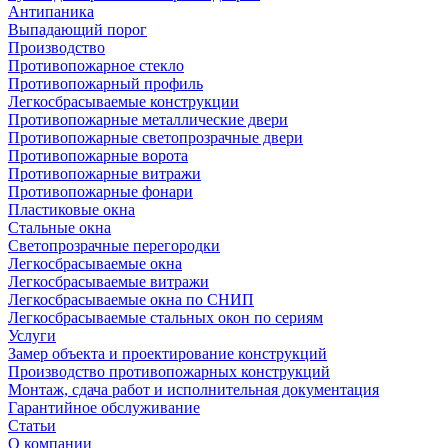
Антипаника
Выпадающий порог
Производство
Противопожарное стекло
Противопожарный профиль
Легкосбрасываемые конструкции
Противопожарные металлические двери
Противопожарные светопрозрачные двери
Противопожарные ворота
Противопожарные витражи
Противопожарные фонари
Пластиковые окна
Стальные окна
Светопрозрачные перегородки
Легкосбрасываемые окна
Легкосбрасываемые витражи
Легкосбрасываемые окна по СНИП
Легкосбрасываемые стальных окон по сериям
Услуги
Замер объекта и проектирование конструкций
Производство противопожарных конструкций
Монтаж, сдача работ и исполнительная документация
Гарантийное обслуживание
Статьи
О компании