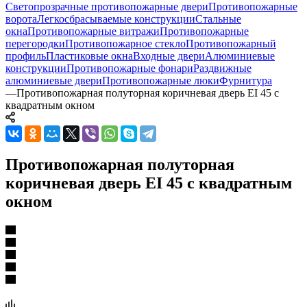
Светопрозрачные противопожарные двери
Противопожарные
ворота
Легкосбрасываемые конструкции
Стальные
окна
Противопожарные витражи
Противопожарные
перегородки
Противопожарное стекло
Противопожарный
профиль
Пластиковые окна
Входные двери
Алюминиевые
конструкции
Противопожарные фонари
Раздвижные
алюминиевые двери
Противопожарные люки
Фурнитура
—
Противопожарная полуторная коричневая дверь EI 45 с
квадратным окном
Противопожарная полуторная
коричневая дверь EI 45 с квадратным
окном