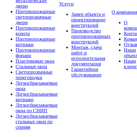
металлические
Услуги
двери
Противопожарные
О компани
Замер объекта и
светопрозрачные
проектирование
двери
О
конструкций
Противопожарные
компа
Производство
ворота
Конта
противопожарных
Противопожарные
Коман
конструкций
витражи
Отзы
Монтаж, сдача
Противопожарные
Наши
работ и
фонари
объек
исполнительная
Пластиковые окна
Наши
документация
Стальные окна
клиен
Гарантийное
Светопрозрачные
обслуживание
перегородки
Легкосбрасываемые
окна
Легкосбрасываемые
витражи
Легкосбрасываемые
окна по СНИП
Легкосбрасываемые
стальных окон по
сериям