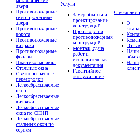
металлические
Услуги
двери
Противопожарные
О компани
Замер объекта и
светопрозрачные
проектирование
двери
О
конструкций
Противопожарные
компа
Производство
ворота
Конта
противопожарных
Противопожарные
Коман
конструкций
витражи
Отзы
Монтаж, сдача
Противопожарные
Наши
работ и
фонари
объек
исполнительная
Пластиковые окна
Наши
документация
Стальные окна
клиен
Гарантийное
Светопрозрачные
обслуживание
перегородки
Легкосбрасываемые
окна
Легкосбрасываемые
витражи
Легкосбрасываемые
окна по СНИП
Легкосбрасываемые
стальных окон по
сериям