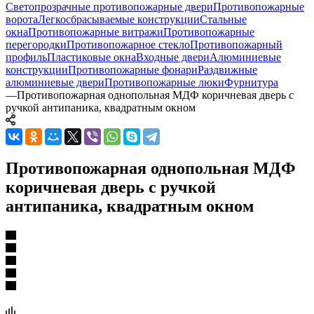
Светопрозрачные противопожарные двери
Противопожарные
ворота
Легкосбрасываемые конструкции
Стальные
окна
Противопожарные витражи
Противопожарные
перегородки
Противопожарное стекло
Противопожарный
профиль
Пластиковые окна
Входные двери
Алюминиевые
конструкции
Противопожарные фонари
Раздвижные
алюминиевые двери
Противопожарные люки
Фурнитура
—
Противопожарная однопольная МДФ коричневая дверь с
ручкой антипаника, квадратным окном
Противопожарная однопольная МДФ
коричневая дверь с ручкой
антипаника, квадратным окном