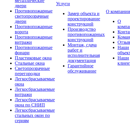
металлические
Услуги
двери
Противопожарные
О компани
Замер объекта и
светопрозрачные
проектирование
двери
О
конструкций
Противопожарные
компа
Производство
ворота
Конта
противопожарных
Противопожарные
Коман
конструкций
витражи
Отзы
Монтаж, сдача
Противопожарные
Наши
работ и
фонари
объек
исполнительная
Пластиковые окна
Наши
документация
Стальные окна
клиен
Гарантийное
Светопрозрачные
обслуживание
перегородки
Легкосбрасываемые
окна
Легкосбрасываемые
витражи
Легкосбрасываемые
окна по СНИП
Легкосбрасываемые
стальных окон по
сериям