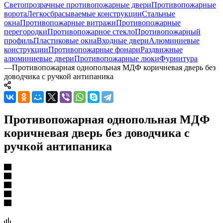
Светопрозрачные противопожарные двери
Противопожарные
ворота
Легкосбрасываемые конструкции
Стальные
окна
Противопожарные витражи
Противопожарные
перегородки
Противопожарное стекло
Противопожарный
профиль
Пластиковые окна
Входные двери
Алюминиевые
конструкции
Противопожарные фонари
Раздвижные
алюминиевые двери
Противопожарные люки
Фурнитура
—
Противопожарная однопольная МДФ коричневая дверь без
доводчика с ручкой антипаника
Противопожарная однопольная МДФ
коричневая дверь без доводчика с
ручкой антипаника