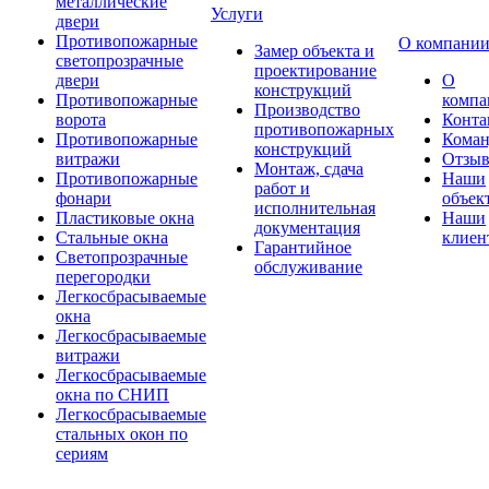
металлические
Услуги
двери
Противопожарные
О компани
Замер объекта и
светопрозрачные
проектирование
двери
О
конструкций
Противопожарные
компа
Производство
ворота
Конта
противопожарных
Противопожарные
Коман
конструкций
витражи
Отзы
Монтаж, сдача
Противопожарные
Наши
работ и
фонари
объек
исполнительная
Пластиковые окна
Наши
документация
Стальные окна
клиен
Гарантийное
Светопрозрачные
обслуживание
перегородки
Легкосбрасываемые
окна
Легкосбрасываемые
витражи
Легкосбрасываемые
окна по СНИП
Легкосбрасываемые
стальных окон по
сериям