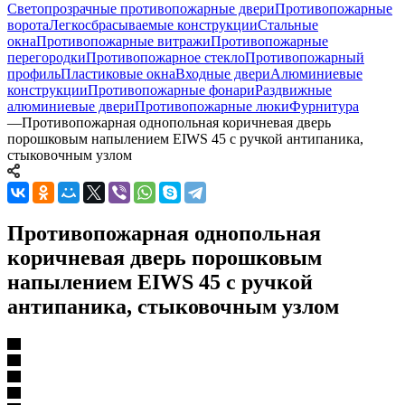
Светопрозрачные противопожарные двери
Противопожарные
ворота
Легкосбрасываемые конструкции
Стальные
окна
Противопожарные витражи
Противопожарные
перегородки
Противопожарное стекло
Противопожарный
профиль
Пластиковые окна
Входные двери
Алюминиевые
конструкции
Противопожарные фонари
Раздвижные
алюминиевые двери
Противопожарные люки
Фурнитура
—
Противопожарная однопольная коричневая дверь
порошковым напылением EIWS 45 с ручкой антипаника,
стыковочным узлом
Противопожарная однопольная
коричневая дверь порошковым
напылением EIWS 45 с ручкой
антипаника, стыковочным узлом