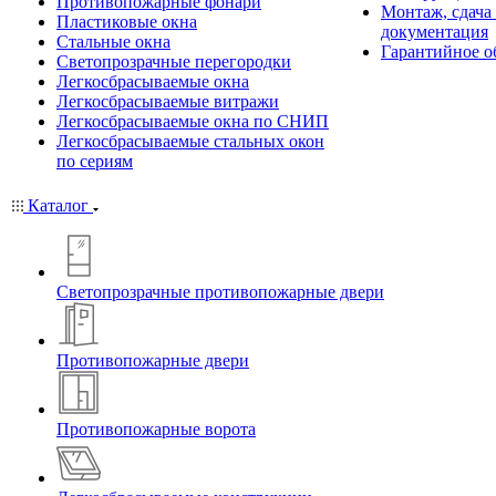
Противопожарные фонари
Монтаж, сдача
Пластиковые окна
документация
Стальные окна
Гарантийное о
Светопрозрачные перегородки
Легкосбрасываемые окна
Легкосбрасываемые витражи
Легкосбрасываемые окна по СНИП
Легкосбрасываемые стальных окон
по сериям
Каталог
Светопрозрачные противопожарные двери
Противопожарные двери
Противопожарные ворота