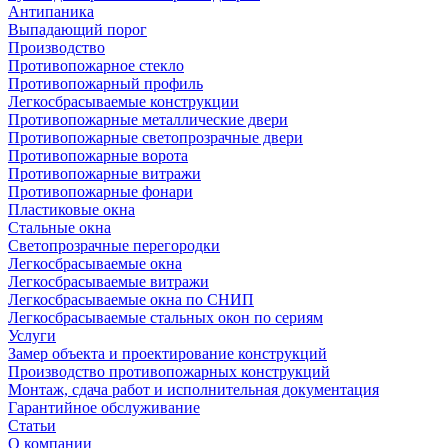
Антипаника
Выпадающий порог
Производство
Противопожарное стекло
Противопожарный профиль
Легкосбрасываемые конструкции
Противопожарные металлические двери
Противопожарные светопрозрачные двери
Противопожарные ворота
Противопожарные витражи
Противопожарные фонари
Пластиковые окна
Стальные окна
Светопрозрачные перегородки
Легкосбрасываемые окна
Легкосбрасываемые витражи
Легкосбрасываемые окна по СНИП
Легкосбрасываемые стальных окон по сериям
Услуги
Замер объекта и проектирование конструкций
Производство противопожарных конструкций
Монтаж, сдача работ и исполнительная документация
Гарантийное обслуживание
Статьи
О компании