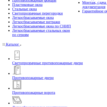
Противопожарные фонари
Монтаж, сдача
Пластиковые окна
документация
Стальные окна
Гарантийное о
Светопрозрачные перегородки
Легкосбрасываемые окна
Легкосбрасываемые витражи
Легкосбрасываемые окна по СНИП
Легкосбрасываемые стальных окон
по сериям
Каталог
Светопрозрачные противопожарные двери
Противопожарные двери
Противопожарные ворота