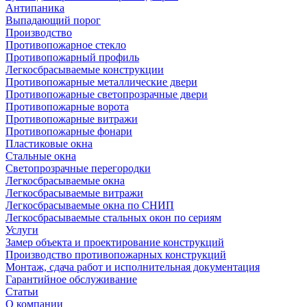
Антипаника
Выпадающий порог
Производство
Противопожарное стекло
Противопожарный профиль
Легкосбрасываемые конструкции
Противопожарные металлические двери
Противопожарные светопрозрачные двери
Противопожарные ворота
Противопожарные витражи
Противопожарные фонари
Пластиковые окна
Стальные окна
Светопрозрачные перегородки
Легкосбрасываемые окна
Легкосбрасываемые витражи
Легкосбрасываемые окна по СНИП
Легкосбрасываемые стальных окон по сериям
Услуги
Замер объекта и проектирование конструкций
Производство противопожарных конструкций
Монтаж, сдача работ и исполнительная документация
Гарантийное обслуживание
Статьи
О компании