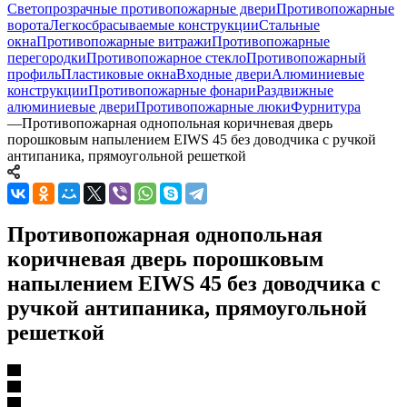
Светопрозрачные противопожарные двери
Противопожарные
ворота
Легкосбрасываемые конструкции
Стальные
окна
Противопожарные витражи
Противопожарные
перегородки
Противопожарное стекло
Противопожарный
профиль
Пластиковые окна
Входные двери
Алюминиевые
конструкции
Противопожарные фонари
Раздвижные
алюминиевые двери
Противопожарные люки
Фурнитура
—
Противопожарная однопольная коричневая дверь
порошковым напылением EIWS 45 без доводчика с ручкой
антипаника, прямоугольной решеткой
Противопожарная однопольная
коричневая дверь порошковым
напылением EIWS 45 без доводчика с
ручкой антипаника, прямоугольной
решеткой