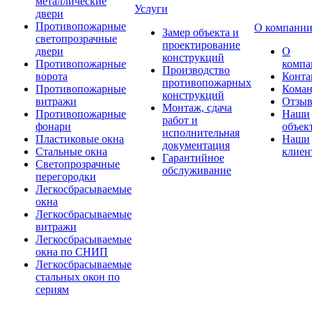
металлические
Услуги
двери
Противопожарные
О компани
Замер объекта и
светопрозрачные
проектирование
двери
О
конструкций
Противопожарные
компа
Производство
ворота
Конта
противопожарных
Противопожарные
Коман
конструкций
витражи
Отзы
Монтаж, сдача
Противопожарные
Наши
работ и
фонари
объек
исполнительная
Пластиковые окна
Наши
документация
Стальные окна
клиен
Гарантийное
Светопрозрачные
обслуживание
перегородки
Легкосбрасываемые
окна
Легкосбрасываемые
витражи
Легкосбрасываемые
окна по СНИП
Легкосбрасываемые
стальных окон по
сериям