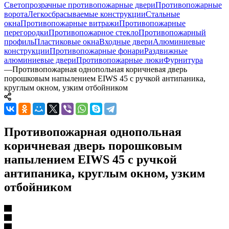
Светопрозрачные противопожарные двери
Противопожарные
ворота
Легкосбрасываемые конструкции
Стальные
окна
Противопожарные витражи
Противопожарные
перегородки
Противопожарное стекло
Противопожарный
профиль
Пластиковые окна
Входные двери
Алюминиевые
конструкции
Противопожарные фонари
Раздвижные
алюминиевые двери
Противопожарные люки
Фурнитура
—
Противопожарная однопольная коричневая дверь
порошковым напылением EIWS 45 с ручкой антипаника,
круглым окном, узким отбойником
Противопожарная однопольная
коричневая дверь порошковым
напылением EIWS 45 с ручкой
антипаника, круглым окном, узким
отбойником