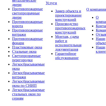
металлические
Услуги
двери
Противопожарные
О компани
Замер объекта и
светопрозрачные
проектирование
двери
О
конструкций
Противопожарные
компа
Производство
ворота
Конта
противопожарных
Противопожарные
Коман
конструкций
витражи
Отзы
Монтаж, сдача
Противопожарные
Наши
работ и
фонари
объек
исполнительная
Пластиковые окна
Наши
документация
Стальные окна
клиен
Гарантийное
Светопрозрачные
обслуживание
перегородки
Легкосбрасываемые
окна
Легкосбрасываемые
витражи
Легкосбрасываемые
окна по СНИП
Легкосбрасываемые
стальных окон по
сериям