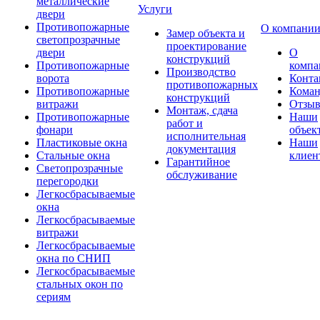
металлические
Услуги
двери
Противопожарные
О компани
Замер объекта и
светопрозрачные
проектирование
двери
О
конструкций
Противопожарные
компа
Производство
ворота
Конта
противопожарных
Противопожарные
Коман
конструкций
витражи
Отзы
Монтаж, сдача
Противопожарные
Наши
работ и
фонари
объек
исполнительная
Пластиковые окна
Наши
документация
Стальные окна
клиен
Гарантийное
Светопрозрачные
обслуживание
перегородки
Легкосбрасываемые
окна
Легкосбрасываемые
витражи
Легкосбрасываемые
окна по СНИП
Легкосбрасываемые
стальных окон по
сериям