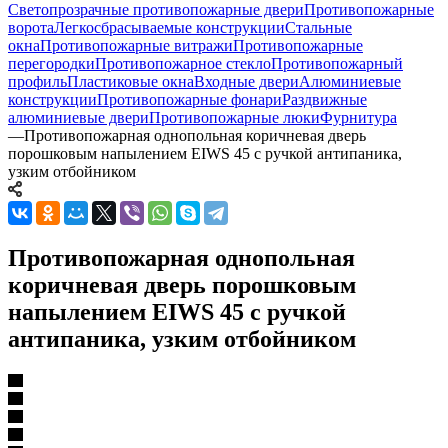
Светопрозрачные противопожарные двери
Противопожарные
ворота
Легкосбрасываемые конструкции
Стальные
окна
Противопожарные витражи
Противопожарные
перегородки
Противопожарное стекло
Противопожарный
профиль
Пластиковые окна
Входные двери
Алюминиевые
конструкции
Противопожарные фонари
Раздвижные
алюминиевые двери
Противопожарные люки
Фурнитура
—
Противопожарная однопольная коричневая дверь
порошковым напылением EIWS 45 с ручкой антипаника,
узким отбойником
Противопожарная однопольная
коричневая дверь порошковым
напылением EIWS 45 с ручкой
антипаника, узким отбойником