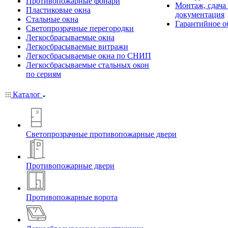
Противопожарные фонари
Монтаж, сдача
Пластиковые окна
документация
Стальные окна
Гарантийное о
Светопрозрачные перегородки
Легкосбрасываемые окна
Легкосбрасываемые витражи
Легкосбрасываемые окна по СНИП
Легкосбрасываемые стальных окон
по сериям
Каталог
Светопрозрачные противопожарные двери
Противопожарные двери
Противопожарные ворота