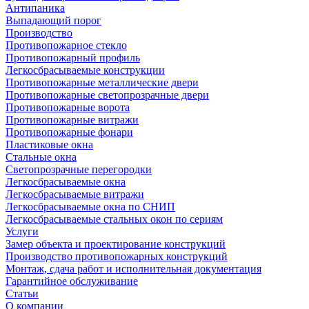
Антипаника
Выпадающий порог
Производство
Противопожарное стекло
Противопожарный профиль
Легкосбрасываемые конструкции
Противопожарные металлические двери
Противопожарные светопрозрачные двери
Противопожарные ворота
Противопожарные витражи
Противопожарные фонари
Пластиковые окна
Стальные окна
Светопрозрачные перегородки
Легкосбрасываемые окна
Легкосбрасываемые витражи
Легкосбрасываемые окна по СНИП
Легкосбрасываемые стальных окон по сериям
Услуги
Замер объекта и проектирование конструкций
Производство противопожарных конструкций
Монтаж, сдача работ и исполнительная документация
Гарантийное обслуживание
Статьи
О компании