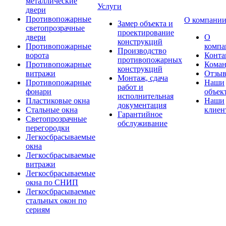
металлические
Услуги
двери
Противопожарные
О компани
Замер объекта и
светопрозрачные
проектирование
двери
О
конструкций
Противопожарные
компа
Производство
ворота
Конта
противопожарных
Противопожарные
Коман
конструкций
витражи
Отзы
Монтаж, сдача
Противопожарные
Наши
работ и
фонари
объек
исполнительная
Пластиковые окна
Наши
документация
Стальные окна
клиен
Гарантийное
Светопрозрачные
обслуживание
перегородки
Легкосбрасываемые
окна
Легкосбрасываемые
витражи
Легкосбрасываемые
окна по СНИП
Легкосбрасываемые
стальных окон по
сериям