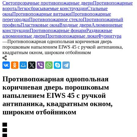
Светопрозрачные противопожарные двери
Противопожарные
ворота
Легкосбрасываемые конструкции
Стальные
окна
Противопожарные витражи
Противопожарные
перегородки
Противопожарное стекло
Противопожарный
профиль
Пластиковые окна
Входные двери
Алюминиевые
конструкции
Противопожарные фонари
Раздвижные
алюминиевые двери
Противопожарные люки
Фурнитура
—
Противопожарная однопольная коричневая дверь
порошковым напылением EIWS 45 с ручкой антипаника,
квадратным окном, широким отбойником
Противопожарная однопольная
коричневая дверь порошковым
напылением EIWS 45 с ручкой
антипаника, квадратным окном,
широким отбойником