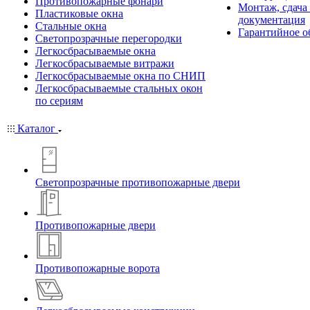
Противопожарные фонари
Монтаж, сдача
Пластиковые окна
документация
Стальные окна
Гарантийное о
Светопрозрачные перегородки
Легкосбрасываемые окна
Легкосбрасываемые витражи
Легкосбрасываемые окна по СНИП
Легкосбрасываемые стальных окон
по сериям
Каталог
Светопрозрачные противопожарные двери
Противопожарные двери
Противопожарные ворота