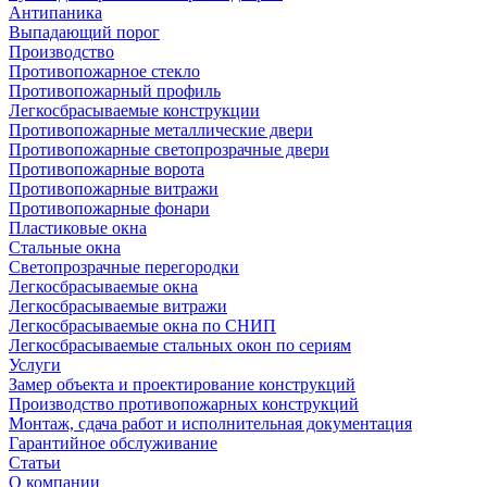
Антипаника
Выпадающий порог
Производство
Противопожарное стекло
Противопожарный профиль
Легкосбрасываемые конструкции
Противопожарные металлические двери
Противопожарные светопрозрачные двери
Противопожарные ворота
Противопожарные витражи
Противопожарные фонари
Пластиковые окна
Стальные окна
Светопрозрачные перегородки
Легкосбрасываемые окна
Легкосбрасываемые витражи
Легкосбрасываемые окна по СНИП
Легкосбрасываемые стальных окон по сериям
Услуги
Замер объекта и проектирование конструкций
Производство противопожарных конструкций
Монтаж, сдача работ и исполнительная документация
Гарантийное обслуживание
Статьи
О компании