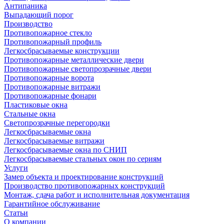
Антипаника
Выпадающий порог
Производство
Противопожарное стекло
Противопожарный профиль
Легкосбрасываемые конструкции
Противопожарные металлические двери
Противопожарные светопрозрачные двери
Противопожарные ворота
Противопожарные витражи
Противопожарные фонари
Пластиковые окна
Стальные окна
Светопрозрачные перегородки
Легкосбрасываемые окна
Легкосбрасываемые витражи
Легкосбрасываемые окна по СНИП
Легкосбрасываемые стальных окон по сериям
Услуги
Замер объекта и проектирование конструкций
Производство противопожарных конструкций
Монтаж, сдача работ и исполнительная документация
Гарантийное обслуживание
Статьи
О компании