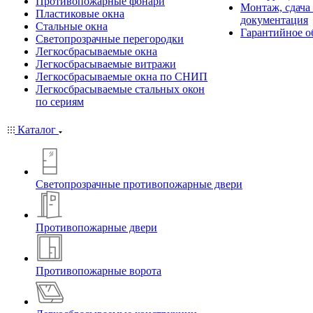
Противопожарные фонари
Монтаж, сдача
Пластиковые окна
документация
Стальные окна
Гарантийное о
Светопрозрачные перегородки
Легкосбрасываемые окна
Легкосбрасываемые витражи
Легкосбрасываемые окна по СНИП
Легкосбрасываемые стальных окон
по сериям
Каталог
Светопрозрачные противопожарные двери
Противопожарные двери
Противопожарные ворота