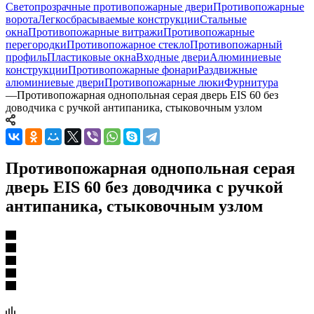
Светопрозрачные противопожарные двери
Противопожарные
ворота
Легкосбрасываемые конструкции
Стальные
окна
Противопожарные витражи
Противопожарные
перегородки
Противопожарное стекло
Противопожарный
профиль
Пластиковые окна
Входные двери
Алюминиевые
конструкции
Противопожарные фонари
Раздвижные
алюминиевые двери
Противопожарные люки
Фурнитура
—
Противопожарная однопольная серая дверь EIS 60 без
доводчика с ручкой антипаника, стыковочным узлом
Противопожарная однопольная серая
дверь EIS 60 без доводчика с ручкой
антипаника, стыковочным узлом