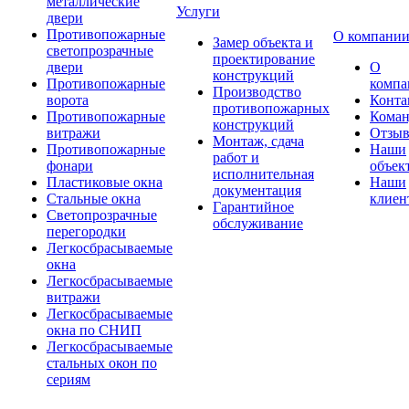
металлические
Услуги
двери
Противопожарные
О компани
Замер объекта и
светопрозрачные
проектирование
двери
О
конструкций
Противопожарные
компа
Производство
ворота
Конта
противопожарных
Противопожарные
Коман
конструкций
витражи
Отзы
Монтаж, сдача
Противопожарные
Наши
работ и
фонари
объек
исполнительная
Пластиковые окна
Наши
документация
Стальные окна
клиен
Гарантийное
Светопрозрачные
обслуживание
перегородки
Легкосбрасываемые
окна
Легкосбрасываемые
витражи
Легкосбрасываемые
окна по СНИП
Легкосбрасываемые
стальных окон по
сериям