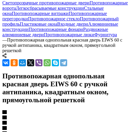
Светопрозрачные противопожарные двери
Противопожарные
ворота
Легкосбрасываемые конструкции
Стальные
окна
Противопожарные витражи
Противопожарные
перегородки
Противопожарное стекло
Противопожарный
профиль
Пластиковые окна
Входные двери
Алюминиевые
конструкции
Противопожарные фонари
Раздвижные
алюминиевые двери
Противопожарные люки
Фурнитура
—
Противопожарная однопольная красная дверь EIWS 60 с
ручкой антипаника, квадратным окном, прямоугольной
решеткой
Противопожарная однопольная
красная дверь EIWS 60 с ручкой
антипаника, квадратным окном,
прямоугольной решеткой