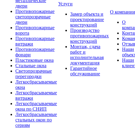
металлические
Услуги
двери
Противопожарные
О компани
Замер объекта и
светопрозрачные
проектирование
двери
О
конструкций
Противопожарные
компа
Производство
ворота
Конта
противопожарных
Противопожарные
Коман
конструкций
витражи
Отзы
Монтаж, сдача
Противопожарные
Наши
работ и
фонари
объек
исполнительная
Пластиковые окна
Наши
документация
Стальные окна
клиен
Гарантийное
Светопрозрачные
обслуживание
перегородки
Легкосбрасываемые
окна
Легкосбрасываемые
витражи
Легкосбрасываемые
окна по СНИП
Легкосбрасываемые
стальных окон по
сериям