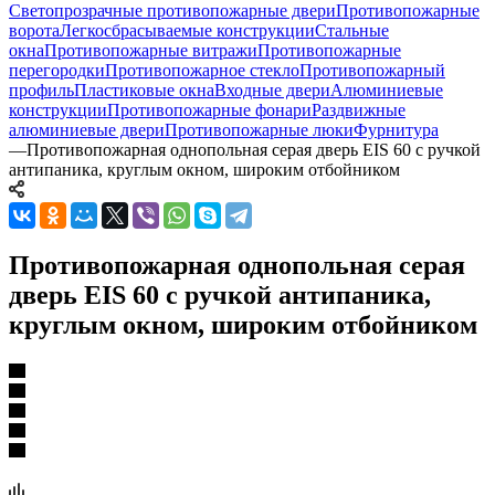
Светопрозрачные противопожарные двери
Противопожарные
ворота
Легкосбрасываемые конструкции
Стальные
окна
Противопожарные витражи
Противопожарные
перегородки
Противопожарное стекло
Противопожарный
профиль
Пластиковые окна
Входные двери
Алюминиевые
конструкции
Противопожарные фонари
Раздвижные
алюминиевые двери
Противопожарные люки
Фурнитура
—
Противопожарная однопольная серая дверь EIS 60 с ручкой
антипаника, круглым окном, широким отбойником
Противопожарная однопольная серая
дверь EIS 60 с ручкой антипаника,
круглым окном, широким отбойником