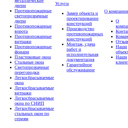
металлические
Услуги
двери
Противопожарные
О компани
Замер объекта и
светопрозрачные
проектирование
двери
О
конструкций
Противопожарные
компа
Производство
ворота
Конта
противопожарных
Противопожарные
Коман
конструкций
витражи
Отзы
Монтаж, сдача
Противопожарные
Наши
работ и
фонари
объек
исполнительная
Пластиковые окна
Наши
документация
Стальные окна
клиен
Гарантийное
Светопрозрачные
обслуживание
перегородки
Легкосбрасываемые
окна
Легкосбрасываемые
витражи
Легкосбрасываемые
окна по СНИП
Легкосбрасываемые
стальных окон по
сериям