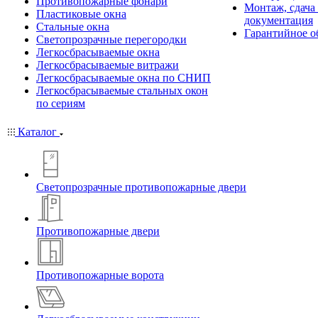
Противопожарные фонари
Монтаж, сдача
Пластиковые окна
документация
Стальные окна
Гарантийное о
Светопрозрачные перегородки
Легкосбрасываемые окна
Легкосбрасываемые витражи
Легкосбрасываемые окна по СНИП
Легкосбрасываемые стальных окон
по сериям
Каталог
Светопрозрачные противопожарные двери
Противопожарные двери
Противопожарные ворота