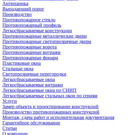
Антипаника
Выпадающий порог
Производство
Противопожарное стекло
Противопожарный профиль
Легкосбрасываемые конструкции
Противопожарные металлические двери
Противопожарные светопрозрачные двери
Противопожарные ворота
Противопожарные витражи
Противопожарные фонари
Пластиковые окна
Стальные окна
Светопрозрачные перегородки
Легкосбрасываемые окна
Легкосбрасываемые витражи
Легкосбрасываемые окна по СНИП
Легкосбрасываемые стальных окон по сериям
Услуги
Замер объекта и проектирование конструкций
Производство противопожарных конструкций
Монтаж, сдача работ и исполнительная документация
Гарантийное обслуживание
Статьи
О компании