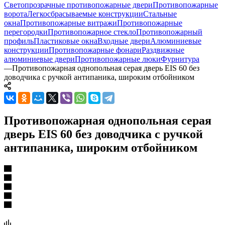
Светопрозрачные противопожарные двери
Противопожарные
ворота
Легкосбрасываемые конструкции
Стальные
окна
Противопожарные витражи
Противопожарные
перегородки
Противопожарное стекло
Противопожарный
профиль
Пластиковые окна
Входные двери
Алюминиевые
конструкции
Противопожарные фонари
Раздвижные
алюминиевые двери
Противопожарные люки
Фурнитура
—
Противопожарная однопольная серая дверь EIS 60 без
доводчика с ручкой антипаника, широким отбойником
Противопожарная однопольная серая
дверь EIS 60 без доводчика с ручкой
антипаника, широким отбойником