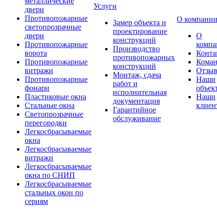
металлические
Услуги
двери
Противопожарные
О компани
Замер объекта и
светопрозрачные
проектирование
двери
О
конструкций
Противопожарные
компа
Производство
ворота
Конта
противопожарных
Противопожарные
Коман
конструкций
витражи
Отзы
Монтаж, сдача
Противопожарные
Наши
работ и
фонари
объек
исполнительная
Пластиковые окна
Наши
документация
Стальные окна
клиен
Гарантийное
Светопрозрачные
обслуживание
перегородки
Легкосбрасываемые
окна
Легкосбрасываемые
витражи
Легкосбрасываемые
окна по СНИП
Легкосбрасываемые
стальных окон по
сериям