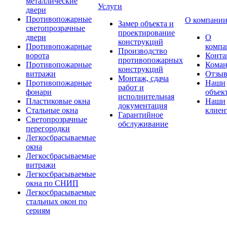
металлические
Услуги
двери
Противопожарные
О компани
Замер объекта и
светопрозрачные
проектирование
двери
О
конструкций
Противопожарные
компа
Производство
ворота
Конта
противопожарных
Противопожарные
Коман
конструкций
витражи
Отзы
Монтаж, сдача
Противопожарные
Наши
работ и
фонари
объек
исполнительная
Пластиковые окна
Наши
документация
Стальные окна
клиен
Гарантийное
Светопрозрачные
обслуживание
перегородки
Легкосбрасываемые
окна
Легкосбрасываемые
витражи
Легкосбрасываемые
окна по СНИП
Легкосбрасываемые
стальных окон по
сериям