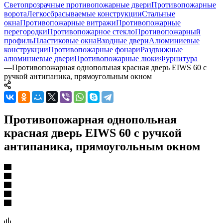
Светопрозрачные противопожарные двери
Противопожарные
ворота
Легкосбрасываемые конструкции
Стальные
окна
Противопожарные витражи
Противопожарные
перегородки
Противопожарное стекло
Противопожарный
профиль
Пластиковые окна
Входные двери
Алюминиевые
конструкции
Противопожарные фонари
Раздвижные
алюминиевые двери
Противопожарные люки
Фурнитура
—
Противопожарная однопольная красная дверь EIWS 60 с
ручкой антипаника, прямоугольным окном
Противопожарная однопольная
красная дверь EIWS 60 с ручкой
антипаника, прямоугольным окном