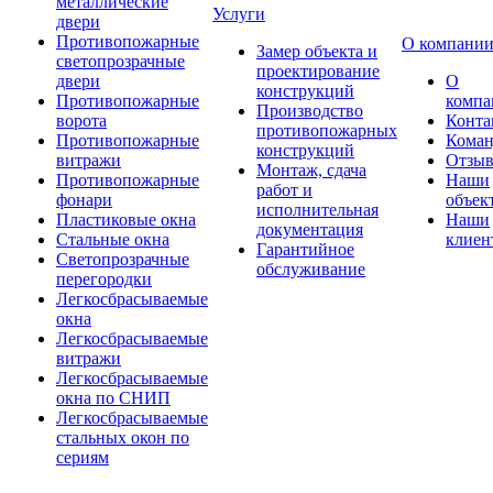
металлические
Услуги
двери
Противопожарные
О компани
Замер объекта и
светопрозрачные
проектирование
двери
О
конструкций
Противопожарные
компа
Производство
ворота
Конта
противопожарных
Противопожарные
Коман
конструкций
витражи
Отзы
Монтаж, сдача
Противопожарные
Наши
работ и
фонари
объек
исполнительная
Пластиковые окна
Наши
документация
Стальные окна
клиен
Гарантийное
Светопрозрачные
обслуживание
перегородки
Легкосбрасываемые
окна
Легкосбрасываемые
витражи
Легкосбрасываемые
окна по СНИП
Легкосбрасываемые
стальных окон по
сериям