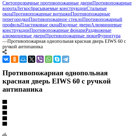
Светопрозрачные противопожарные двери
Противопожарные
ворота
Легкосбрасываемые конструкции
Стальные
окна
Противопожарные витражи
Противопожарные
перегородки
Противопожарное стекло
Противопожарный
профиль
Пластиковые окна
Входные двери
Алюминиевые
конструкции
Противопожарные фонари
Раздвижные
алюминиевые двери
Противопожарные люки
Фурнитура
—
Противопожарная однопольная красная дверь EIWS 60 с
ручкой антипаника
Противопожарная однопольная
красная дверь EIWS 60 с ручкой
антипаника