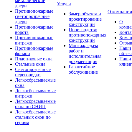
металлические
Услуги
двери
Противопожарные
О компани
Замер объекта и
светопрозрачные
проектирование
двери
О
конструкций
Противопожарные
компа
Производство
ворота
Конта
противопожарных
Противопожарные
Коман
конструкций
витражи
Отзы
Монтаж, сдача
Противопожарные
Наши
работ и
фонари
объек
исполнительная
Пластиковые окна
Наши
документация
Стальные окна
клиен
Гарантийное
Светопрозрачные
обслуживание
перегородки
Легкосбрасываемые
окна
Легкосбрасываемые
витражи
Легкосбрасываемые
окна по СНИП
Легкосбрасываемые
стальных окон по
сериям