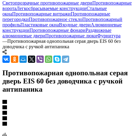
Светопрозрачные противопожарные двери
Противопожарные
ворота
Легкосбрасываемые конструкции
Стальные
окна
Противопожарные витражи
Противопожарные
перегородки
Противопожарное стекло
Противопожарный
профиль
Пластиковые окна
Входные двери
Алюминиевые
конструкции
Противопожарные фонари
Раздвижные
алюминиевые двери
Противопожарные люки
Фурнитура
—
Противопожарная однопольная серая дверь EIS 60 без
доводчика с ручкой антипаника
Противопожарная однопольная серая
дверь EIS 60 без доводчика с ручкой
антипаника