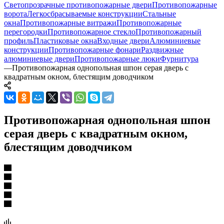
Светопрозрачные противопожарные двери
Противопожарные
ворота
Легкосбрасываемые конструкции
Стальные
окна
Противопожарные витражи
Противопожарные
перегородки
Противопожарное стекло
Противопожарный
профиль
Пластиковые окна
Входные двери
Алюминиевые
конструкции
Противопожарные фонари
Раздвижные
алюминиевые двери
Противопожарные люки
Фурнитура
—
Противопожарная однопольная шпон серая дверь с
квадратным окном, блестящим доводчиком
Противопожарная однопольная шпон
серая дверь с квадратным окном,
блестящим доводчиком