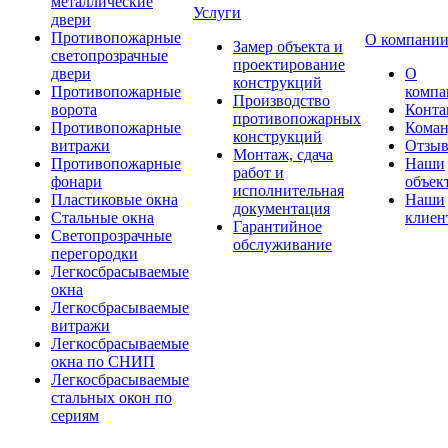
металлические
Услуги
двери
Противопожарные
О компани
Замер объекта и
светопрозрачные
проектирование
двери
О
конструкций
Противопожарные
компа
Производство
ворота
Конта
противопожарных
Противопожарные
Коман
конструкций
витражи
Отзы
Монтаж, сдача
Противопожарные
Наши
работ и
фонари
объек
исполнительная
Пластиковые окна
Наши
документация
Стальные окна
клиен
Гарантийное
Светопрозрачные
обслуживание
перегородки
Легкосбрасываемые
окна
Легкосбрасываемые
витражи
Легкосбрасываемые
окна по СНИП
Легкосбрасываемые
стальных окон по
сериям