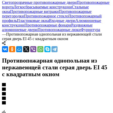
Светопрозрачные противопожарные двери
Противопожарные
ворота
Легкосбрасываемые конструкции
Стальные
окна
Противопожарные витражи
Противопожарные
перегородки
Противопожарное стекло
Противопожарный
профиль
Пластиковые окна
Входные двери
Алюминиевые
конструкции
Противопожарные фонари
Раздвижные
алюминиевые двери
Противопожарные люки
Фурнитура
—
Противопожарная однопольная из нержавеющей стали
серая дверь EI 45 с квадратным окном
Противопожарная однопольная из
нержавеющей стали серая дверь EI 45
с квадратным окном