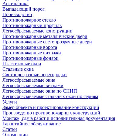
Антипаника
Выпадающий порог
Производство
Противопожарное стекло
Противопожарный профиль
Легкосбрасываемые конструкции
Противопожарные металлические двери
Противопожарные светопрозрачные двери
Противопожарные ворота
Противопожарные витражи
Противопожарные фонари
Пластиковые окна
Стальные окна
Светопрозрачные перегородки
Легкосбрасываемые окна
Легкосбрасываемые витражи
Легкосбрасываемые окна по СНИП
Легкосбрасываемые стальных окон по сериям
Услуги
Замер объекта и проектирование конструкций
Производство противопожарных конструкций
Монтаж, сдача работ и исполнительная документация
Гарантийное обслуживание
Статьи
О компании