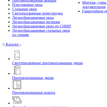
Противопожарные фонари
Монтаж, сдача
Пластиковые окна
документация
Стальные окна
Гарантийное о
Светопрозрачные перегородки
Легкосбрасываемые окна
Легкосбрасываемые витражи
Легкосбрасываемые окна по СНИП
Легкосбрасываемые стальных окон
по сериям
Каталог
Светопрозрачные противопожарные двери
Противопожарные двери
Противопожарные ворота