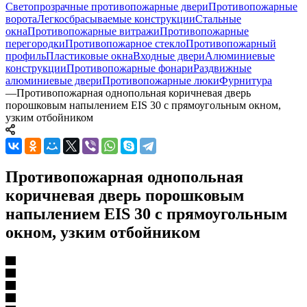
Светопрозрачные противопожарные двери
Противопожарные
ворота
Легкосбрасываемые конструкции
Стальные
окна
Противопожарные витражи
Противопожарные
перегородки
Противопожарное стекло
Противопожарный
профиль
Пластиковые окна
Входные двери
Алюминиевые
конструкции
Противопожарные фонари
Раздвижные
алюминиевые двери
Противопожарные люки
Фурнитура
—
Противопожарная однопольная коричневая дверь
порошковым напылением EIS 30 с прямоугольным окном,
узким отбойником
Противопожарная однопольная
коричневая дверь порошковым
напылением EIS 30 с прямоугольным
окном, узким отбойником