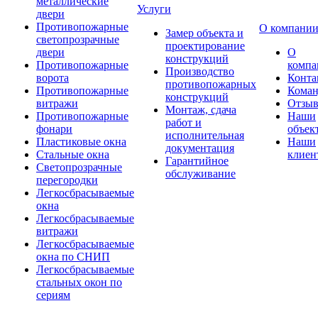
металлические
Услуги
двери
Противопожарные
О компани
Замер объекта и
светопрозрачные
проектирование
двери
О
конструкций
Противопожарные
компа
Производство
ворота
Конта
противопожарных
Противопожарные
Коман
конструкций
витражи
Отзы
Монтаж, сдача
Противопожарные
Наши
работ и
фонари
объек
исполнительная
Пластиковые окна
Наши
документация
Стальные окна
клиен
Гарантийное
Светопрозрачные
обслуживание
перегородки
Легкосбрасываемые
окна
Легкосбрасываемые
витражи
Легкосбрасываемые
окна по СНИП
Легкосбрасываемые
стальных окон по
сериям