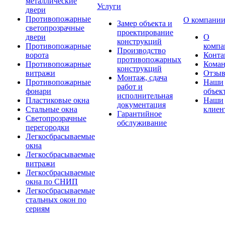
металлические
Услуги
двери
Противопожарные
О компани
Замер объекта и
светопрозрачные
проектирование
двери
О
конструкций
Противопожарные
компа
Производство
ворота
Конта
противопожарных
Противопожарные
Коман
конструкций
витражи
Отзы
Монтаж, сдача
Противопожарные
Наши
работ и
фонари
объек
исполнительная
Пластиковые окна
Наши
документация
Стальные окна
клиен
Гарантийное
Светопрозрачные
обслуживание
перегородки
Легкосбрасываемые
окна
Легкосбрасываемые
витражи
Легкосбрасываемые
окна по СНИП
Легкосбрасываемые
стальных окон по
сериям