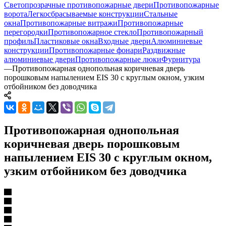
Светопрозрачные противопожарные двери
Противопожарные
ворота
Легкосбрасываемые конструкции
Стальные
окна
Противопожарные витражи
Противопожарные
перегородки
Противопожарное стекло
Противопожарный
профиль
Пластиковые окна
Входные двери
Алюминиевые
конструкции
Противопожарные фонари
Раздвижные
алюминиевые двери
Противопожарные люки
Фурнитура
—
Противопожарная однопольная коричневая дверь
порошковым напылением EIS 30 с круглым окном, узким
отбойником без доводчика
Противопожарная однопольная
коричневая дверь порошковым
напылением EIS 30 с круглым окном,
узким отбойником без доводчика