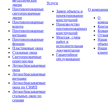
металлические
Услуги
двери
Противопожарные
О компани
Замер объекта и
светопрозрачные
проектирование
двери
О
конструкций
Противопожарные
компа
Производство
ворота
Конта
противопожарных
Противопожарные
Коман
конструкций
витражи
Отзы
Монтаж, сдача
Противопожарные
Наши
работ и
фонари
объек
исполнительная
Пластиковые окна
Наши
документация
Стальные окна
клиен
Гарантийное
Светопрозрачные
обслуживание
перегородки
Легкосбрасываемые
окна
Легкосбрасываемые
витражи
Легкосбрасываемые
окна по СНИП
Легкосбрасываемые
стальных окон по
сериям