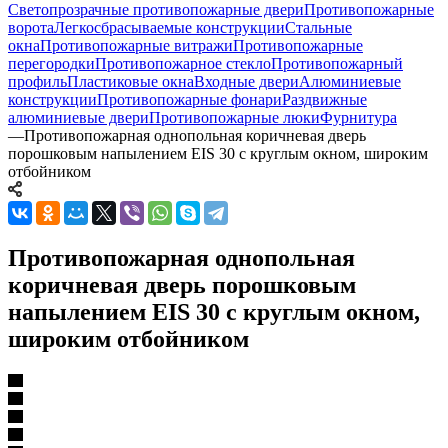
Светопрозрачные противопожарные двери
Противопожарные
ворота
Легкосбрасываемые конструкции
Стальные
окна
Противопожарные витражи
Противопожарные
перегородки
Противопожарное стекло
Противопожарный
профиль
Пластиковые окна
Входные двери
Алюминиевые
конструкции
Противопожарные фонари
Раздвижные
алюминиевые двери
Противопожарные люки
Фурнитура
—
Противопожарная однопольная коричневая дверь
порошковым напылением EIS 30 с круглым окном, широким
отбойником
Противопожарная однопольная
коричневая дверь порошковым
напылением EIS 30 с круглым окном,
широким отбойником