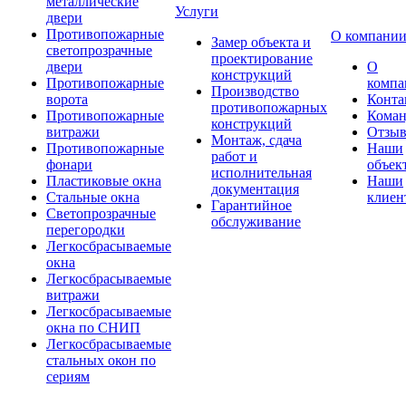
металлические
Услуги
двери
Противопожарные
О компани
Замер объекта и
светопрозрачные
проектирование
двери
О
конструкций
Противопожарные
компа
Производство
ворота
Конта
противопожарных
Противопожарные
Коман
конструкций
витражи
Отзы
Монтаж, сдача
Противопожарные
Наши
работ и
фонари
объек
исполнительная
Пластиковые окна
Наши
документация
Стальные окна
клиен
Гарантийное
Светопрозрачные
обслуживание
перегородки
Легкосбрасываемые
окна
Легкосбрасываемые
витражи
Легкосбрасываемые
окна по СНИП
Легкосбрасываемые
стальных окон по
сериям