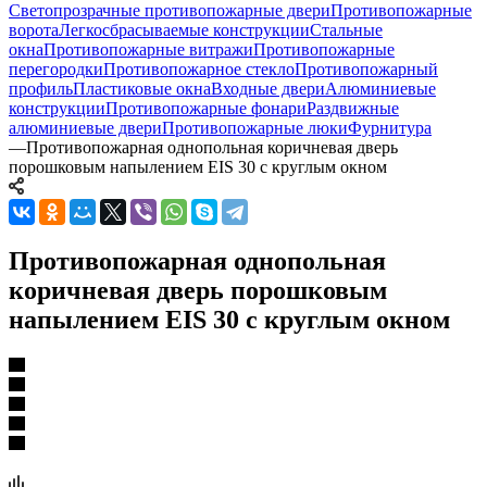
Светопрозрачные противопожарные двери
Противопожарные
ворота
Легкосбрасываемые конструкции
Стальные
окна
Противопожарные витражи
Противопожарные
перегородки
Противопожарное стекло
Противопожарный
профиль
Пластиковые окна
Входные двери
Алюминиевые
конструкции
Противопожарные фонари
Раздвижные
алюминиевые двери
Противопожарные люки
Фурнитура
—
Противопожарная однопольная коричневая дверь
порошковым напылением EIS 30 с круглым окном
Противопожарная однопольная
коричневая дверь порошковым
напылением EIS 30 с круглым окном