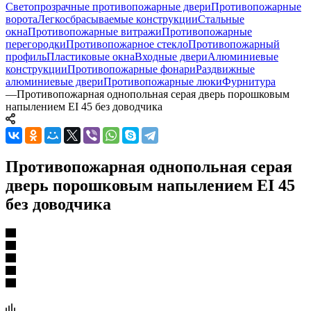
Светопрозрачные противопожарные двери
Противопожарные
ворота
Легкосбрасываемые конструкции
Стальные
окна
Противопожарные витражи
Противопожарные
перегородки
Противопожарное стекло
Противопожарный
профиль
Пластиковые окна
Входные двери
Алюминиевые
конструкции
Противопожарные фонари
Раздвижные
алюминиевые двери
Противопожарные люки
Фурнитура
—
Противопожарная однопольная серая дверь порошковым
напылением EI 45 без доводчика
Противопожарная однопольная серая
дверь порошковым напылением EI 45
без доводчика