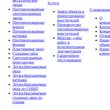
металлические
Услуги
двери
Противопожарные
О компани
Замер объекта и
светопрозрачные
проектирование
двери
О
конструкций
Противопожарные
компа
Производство
ворота
Конта
противопожарных
Противопожарные
Коман
конструкций
витражи
Отзы
Монтаж, сдача
Противопожарные
Наши
работ и
фонари
объек
исполнительная
Пластиковые окна
Наши
документация
Стальные окна
клиен
Гарантийное
Светопрозрачные
обслуживание
перегородки
Легкосбрасываемые
окна
Легкосбрасываемые
витражи
Легкосбрасываемые
окна по СНИП
Легкосбрасываемые
стальных окон по
сериям