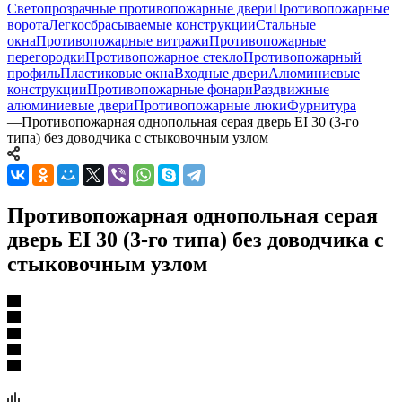
Светопрозрачные противопожарные двери
Противопожарные
ворота
Легкосбрасываемые конструкции
Стальные
окна
Противопожарные витражи
Противопожарные
перегородки
Противопожарное стекло
Противопожарный
профиль
Пластиковые окна
Входные двери
Алюминиевые
конструкции
Противопожарные фонари
Раздвижные
алюминиевые двери
Противопожарные люки
Фурнитура
—
Противопожарная однопольная серая дверь EI 30 (3-го
типа) без доводчика с стыковочным узлом
Противопожарная однопольная серая
дверь EI 30 (3-го типа) без доводчика с
стыковочным узлом