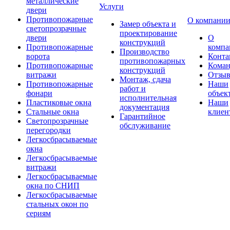
металлические
Услуги
двери
Противопожарные
О компани
Замер объекта и
светопрозрачные
проектирование
двери
О
конструкций
Противопожарные
компа
Производство
ворота
Конта
противопожарных
Противопожарные
Коман
конструкций
витражи
Отзы
Монтаж, сдача
Противопожарные
Наши
работ и
фонари
объек
исполнительная
Пластиковые окна
Наши
документация
Стальные окна
клиен
Гарантийное
Светопрозрачные
обслуживание
перегородки
Легкосбрасываемые
окна
Легкосбрасываемые
витражи
Легкосбрасываемые
окна по СНИП
Легкосбрасываемые
стальных окон по
сериям