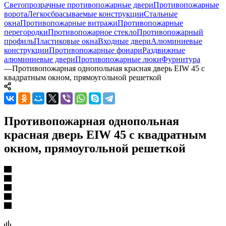
Светопрозрачные противопожарные двери
Противопожарные
ворота
Легкосбрасываемые конструкции
Стальные
окна
Противопожарные витражи
Противопожарные
перегородки
Противопожарное стекло
Противопожарный
профиль
Пластиковые окна
Входные двери
Алюминиевые
конструкции
Противопожарные фонари
Раздвижные
алюминиевые двери
Противопожарные люки
Фурнитура
—
Противопожарная однопольная красная дверь EIW 45 с
квадратным окном, прямоугольной решеткой
Противопожарная однопольная
красная дверь EIW 45 с квадратным
окном, прямоугольной решеткой