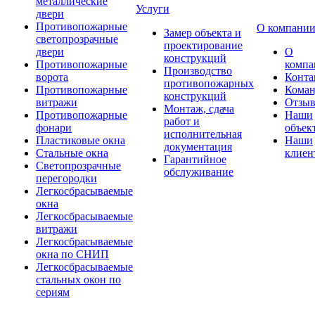
металлические
Услуги
двери
Противопожарные
О компани
Замер объекта и
светопрозрачные
проектирование
двери
О
конструкций
Противопожарные
компа
Производство
ворота
Конта
противопожарных
Противопожарные
Коман
конструкций
витражи
Отзы
Монтаж, сдача
Противопожарные
Наши
работ и
фонари
объек
исполнительная
Пластиковые окна
Наши
документация
Стальные окна
клиен
Гарантийное
Светопрозрачные
обслуживание
перегородки
Легкосбрасываемые
окна
Легкосбрасываемые
витражи
Легкосбрасываемые
окна по СНИП
Легкосбрасываемые
стальных окон по
сериям