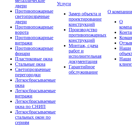
металлические
Услуги
двери
Противопожарные
О компани
Замер объекта и
светопрозрачные
проектирование
двери
О
конструкций
Противопожарные
компа
Производство
ворота
Конта
противопожарных
Противопожарные
Коман
конструкций
витражи
Отзы
Монтаж, сдача
Противопожарные
Наши
работ и
фонари
объек
исполнительная
Пластиковые окна
Наши
документация
Стальные окна
клиен
Гарантийное
Светопрозрачные
обслуживание
перегородки
Легкосбрасываемые
окна
Легкосбрасываемые
витражи
Легкосбрасываемые
окна по СНИП
Легкосбрасываемые
стальных окон по
сериям