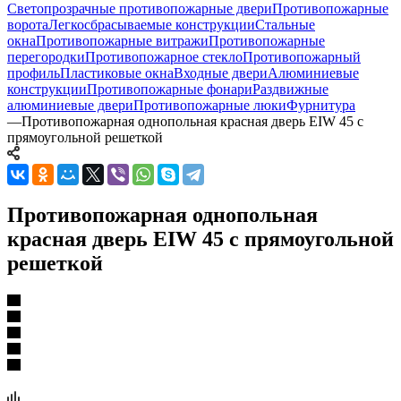
Светопрозрачные противопожарные двери
Противопожарные
ворота
Легкосбрасываемые конструкции
Стальные
окна
Противопожарные витражи
Противопожарные
перегородки
Противопожарное стекло
Противопожарный
профиль
Пластиковые окна
Входные двери
Алюминиевые
конструкции
Противопожарные фонари
Раздвижные
алюминиевые двери
Противопожарные люки
Фурнитура
—
Противопожарная однопольная красная дверь EIW 45 с
прямоугольной решеткой
Противопожарная однопольная
красная дверь EIW 45 с прямоугольной
решеткой