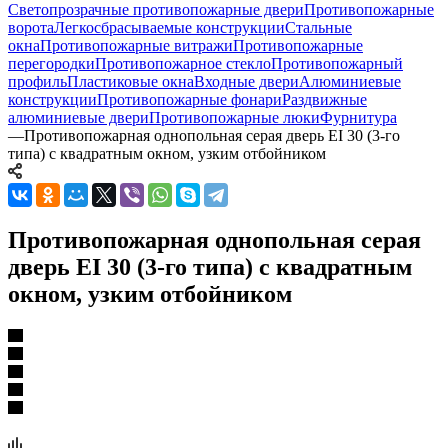
Светопрозрачные противопожарные двери
Противопожарные
ворота
Легкосбрасываемые конструкции
Стальные
окна
Противопожарные витражи
Противопожарные
перегородки
Противопожарное стекло
Противопожарный
профиль
Пластиковые окна
Входные двери
Алюминиевые
конструкции
Противопожарные фонари
Раздвижные
алюминиевые двери
Противопожарные люки
Фурнитура
—
Противопожарная однопольная серая дверь EI 30 (3-го
типа) с квадратным окном, узким отбойником
Противопожарная однопольная серая
дверь EI 30 (3-го типа) с квадратным
окном, узким отбойником