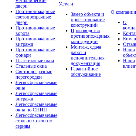
металлические
Услуги
двери
Противопожарные
О компани
Замер объекта и
светопрозрачные
проектирование
двери
О
конструкций
Противопожарные
компа
Производство
ворота
Конта
противопожарных
Противопожарные
Коман
конструкций
витражи
Отзы
Монтаж, сдача
Противопожарные
Наши
работ и
фонари
объек
исполнительная
Пластиковые окна
Наши
документация
Стальные окна
клиен
Гарантийное
Светопрозрачные
обслуживание
перегородки
Легкосбрасываемые
окна
Легкосбрасываемые
витражи
Легкосбрасываемые
окна по СНИП
Легкосбрасываемые
стальных окон по
сериям