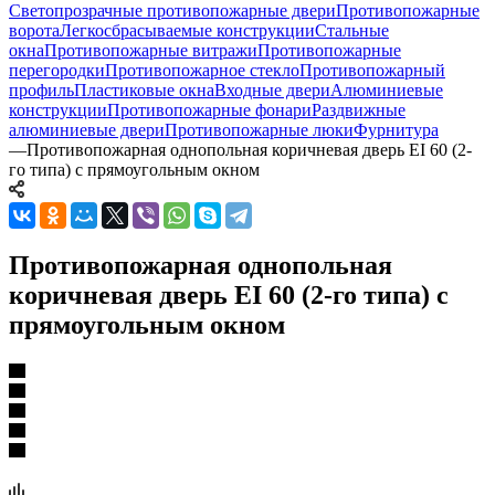
Светопрозрачные противопожарные двери
Противопожарные
ворота
Легкосбрасываемые конструкции
Стальные
окна
Противопожарные витражи
Противопожарные
перегородки
Противопожарное стекло
Противопожарный
профиль
Пластиковые окна
Входные двери
Алюминиевые
конструкции
Противопожарные фонари
Раздвижные
алюминиевые двери
Противопожарные люки
Фурнитура
—
Противопожарная однопольная коричневая дверь EI 60 (2-
го типа) с прямоугольным окном
Противопожарная однопольная
коричневая дверь EI 60 (2-го типа) с
прямоугольным окном