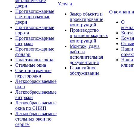
металлические
Услуги
двери
Противопожарные
О компани
Замер объекта и
светопрозрачные
проектирование
двери
О
конструкций
Противопожарные
компа
Производство
ворота
Конта
противопожарных
Противопожарные
Коман
конструкций
витражи
Отзы
Монтаж, сдача
Противопожарные
Наши
работ и
фонари
объек
исполнительная
Пластиковые окна
Наши
документация
Стальные окна
клиен
Гарантийное
Светопрозрачные
обслуживание
перегородки
Легкосбрасываемые
окна
Легкосбрасываемые
витражи
Легкосбрасываемые
окна по СНИП
Легкосбрасываемые
стальных окон по
сериям